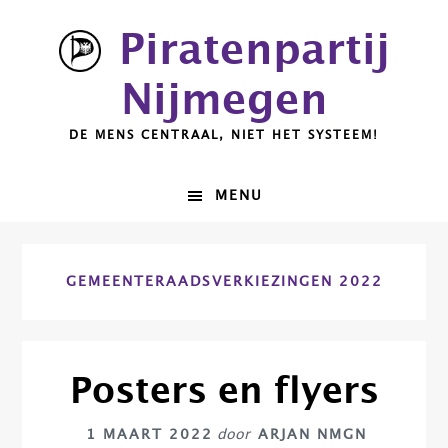
Spring
Door
Piratenpartij
naar
naar
de
de
Nijmegen
hoofdnavigatie
hoofd
inhoud
DE MENS CENTRAAL, NIET HET SYSTEEM!
MENU
GEMEENTERAADSVERKIEZINGEN 2022
Posters en flyers
1 MAART 2022
door
ARJAN NMGN