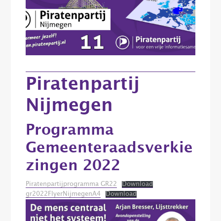
Piratenpartij
Nijmegen
Programma
Gemeenteraadsverkie
zingen 2022
Piratenpartijprogramma GR22
Download
gr2022FlyerNijmegenA4
Download